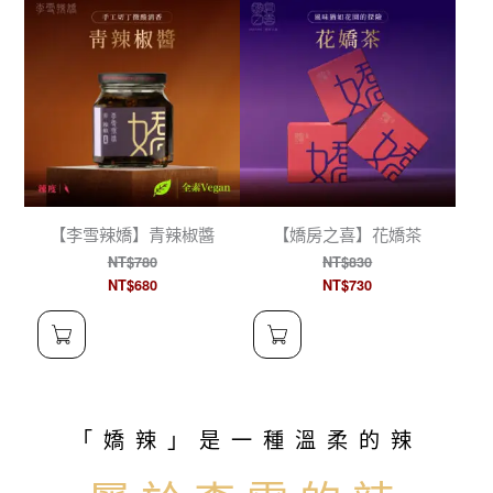
【李雪辣嬌】青辣椒醬
【嬌房之喜】花嬌茶
NT$780
NT$830
NT$680
NT$730
「嬌辣」是一種溫柔的辣