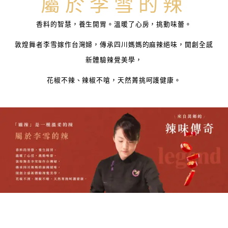
屬於李雪的辣
香料的智慧，養生開胃。溫暖了心房，挑動味蕾。
敦煌舞者李雪嫁作台灣婦，傳承四川媽媽的麻辣絕味，開創全感
新體驗辣覺美學，
花椒不辣、辣椒不嗆，天然菁挑呵護健康。