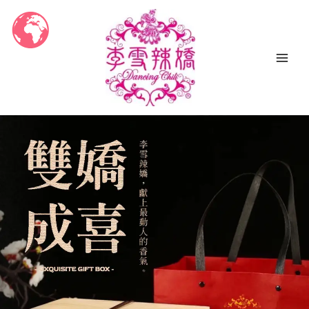
跳
至
主
要
內
容